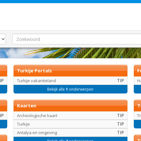
Turkije Portals
F
IP
TIP
Turkije vakantieland
H
Bekijk alle
1
onderwerpen
Kaarten
T
IP
TIP
Archeologische kaart
T
TIP
Turkije
TIP
Antalya en omgeving
T