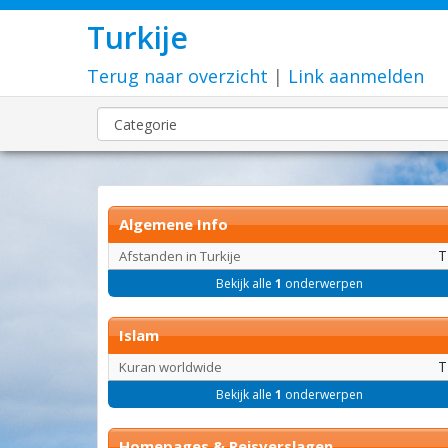
Turkije
Terug naar overzicht
|
Link aanmelden
Algemene Info
T
Afstanden in Turkije
Bekijk alle
1
onderwerpen
Islam
T
Kuran worldwide
Bekijk alle
1
onderwerpen
Homepages & Reisverslagen