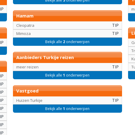
Bekijk alle
3
onderwerpen
IP
m
Hamam
TIP
Cleopatra
L
TIP
Mimoza
Bekijk alle
2
onderwerpen
IP
G
T
Aanbieders Turkije reizen
K
TIP
meer reizen
Tu
Bekijk alle
1
onderwerpen
IP
IP
Vastgoed
IP
IP
TIP
Huizen Turkije
IP
Bekijk alle
1
onderwerpen
IP
IP
IP