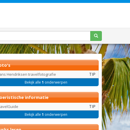
oto's
TIP
ans Hendriksen travelfotografie
Bekijk alle
1
onderwerpen
oeristische informatie
TIP
ravelGuide
Bekijk alle
1
onderwerpen
urks leren