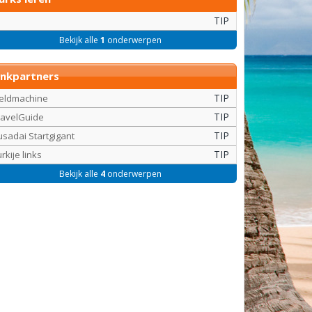
TIP
Bekijk alle
1
onderwerpen
inkpartners
TIP
eldmachine
TIP
ravelGuide
TIP
usadai Startgigant
TIP
rkije links
Bekijk alle
4
onderwerpen