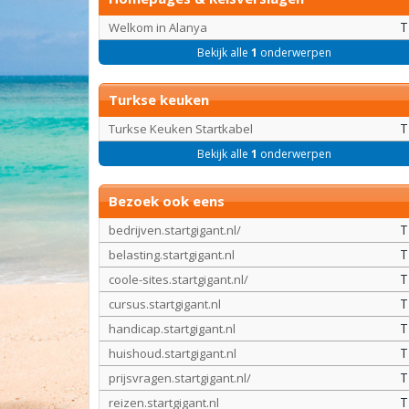
T
Welkom in Alanya
Bekijk alle
1
onderwerpen
Turkse keuken
T
Turkse Keuken Startkabel
Bekijk alle
1
onderwerpen
Bezoek ook eens
T
bedrijven.startgigant.nl/
T
belasting.startgigant.nl
T
coole-sites.startgigant.nl/
T
cursus.startgigant.nl
T
handicap.startgigant.nl
T
huishoud.startgigant.nl
T
prijsvragen.startgigant.nl/
T
reizen.startgigant.nl